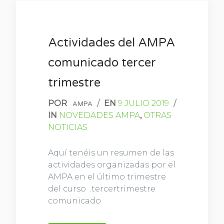
Actividades del AMPA
comunicado tercer
trimestre
POR
/
EN
9 JULIO 2019
/
AMPA
IN
NOVEDADES AMPA
,
OTRAS
NOTICIAS
Aquí tenéis un resumen de las
actividades organizadas por el
AMPA en el último trimestre
del curso .tercertrimestre
comunicado