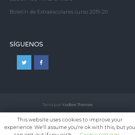
Boletín de Extraescolares curso 2019-20
SÍGUENOS
Tema por
Yudlee Themes
This website uses cookies to improve your
experience. We'll assume you're ok with this, but yo
can opt-out if you wish.
Cookie settings