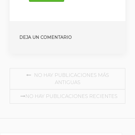
DEJA UN COMENTARIO
NAVEGACIÓN DE ENTRADAS
NO HAY PUBLICACIONES MÁS
ANTIGUAS
NO HAY PUBLICACIONES RECIENTES